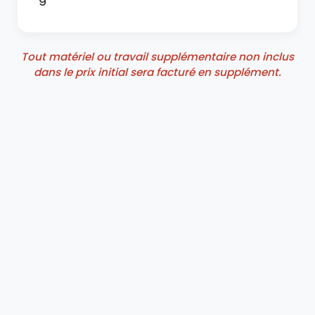
Tout matériel ou travail supplémentaire non inclus
dans le prix initial sera facturé en supplément.
Clim
Paul
Installation de climatisations murales ou
gainables, pompes à chaleur et ballons
thermodynamiques.
Interventions rapides et garanties.
INFORMATIONS LÉGALES
Mentions légales
Politique de confidentialité